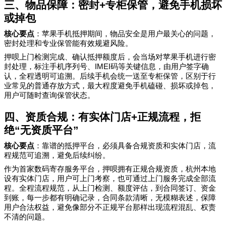
三、物品保障：密封
+
专柜保管，避免手机损坏
或掉包
核心要点
：苹果手机抵押期间，物品安全是用户最关心的问题，
密封处理和专业保管能有效规避风险。
押呗上门检测完成、确认抵押额度后，会当场对苹果手机进行密
IMEI
封处理，标注手机序列号、
码等关键信息，由用户签字确
认，全程透明可追溯。后续手机会统一送至专柜保管，区别于行
业常见的普通存放方式，最大程度避免手机磕碰、损坏或掉包，
用户可随时查询保管状态。
四、资质合规：有实体门店
+
正规流程，拒
绝
“
无资质平台
”
核心要点
：靠谱的抵押平台，必须具备合规资质和实体门店，流
程规范可追溯，避免后续纠纷。
作为首家数码寄存服务平台，押呗拥有正规合规资质，杭州本地
设有实体门店，用户可上门考察，也可通过上门服务完成全部流
程。全程流程规范，从上门检测、额度评估，到合同签订、资金
到账，每一步都有明确记录，合同条款清晰，无模糊表述，保障
用户合法权益，避免像部分不正规平台那样出现流程混乱、权责
不清的问题。