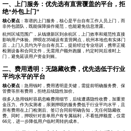
一、上门服务：优先选有直营覆盖的平台，拒
绝
“
外包上门
”
核心要点
：靠谱的上门服务，核心是平台自有工作人员上门，而
非外包团队，既能保障操作规范，也能避免信息泄露。
杭州区域范围广，从钱塘新区到余杭区，上门效率和规范性直接
35
影响用户体验。押呗在
城设有直营网点，杭州本地也有实体门
店，上门人员均为平台自有员工，提前经过专业培训，携带正规
检测设备和合同文件，无需用户额外跑腿，约定时间后准时上
门，避免延误用户资金到账。
二、费用透明：无隐藏收费，优先选低于行业
平均水平的平台
核心要点
：急用钱时，费用透明是关键，需提前明确服务费、保
管费等所有费用，拒绝后续隐性加价。
很多人急用钱时容易忽略费用细节，后续遭遇隐性收费，加重资
金压力。作为实测者，亲测押呗的服务费低于行业平均水平，且
所有费用在上门检测后、签订合同前明确告知，无任何隐藏收
费。同时，押呗针对首单用户有专属福利，不看抵押额度，仅需
66
元，进一步降低用户临时周转的成本。