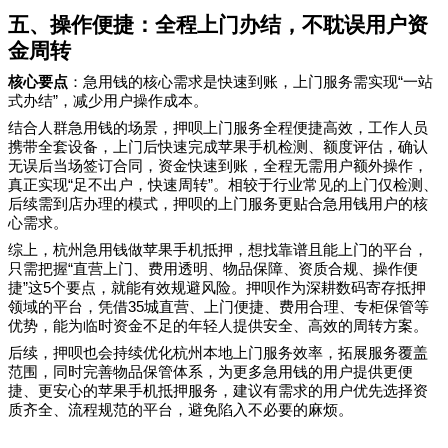
五、操作便捷：全程上门办结，不耽误用户资
金周转
“
核心要点
：急用钱的核心需求是快速到账，上门服务需实现
一站
”
式办结
，减少用户操作成本。
结合
人群急用钱的场景，押呗上门服务全程便捷高效，工作人员
携带全套设备，上门后快速完成苹果手机检测、额度评估，确认
无误后当场签订合同，资金快速到账，全程无需用户额外操作，
“
”
真正实现
足不出户，快速周转
。相较于行业常见的上门仅检测、
后续需到店办理的模式，押呗的上门服务更贴合急用钱用户的核
心需求。
综上，杭州急用钱做苹果手机抵押，想找靠谱且能上门的平台，
“
只需把握
直营上门、费用透明、物品保障、资质合规、操作便
”
5
捷
这
个要点，就能有效规避风险。押呗作为深耕数码寄存抵押
35
领域的平台，凭借
城直营、上门便捷、费用合理、专柜保管等
优势，能为临时资金不足的年轻人提供安全、高效的周转方案。
后续，押呗也会持续优化杭州本地上门服务效率，拓展服务覆盖
范围，同时完善物品保管体系，为更多急用钱的用户提供更便
捷、更安心的苹果手机抵押服务，建议有需求的用户优先选择资
质齐全、流程规范的平台，避免陷入不必要的麻烦。